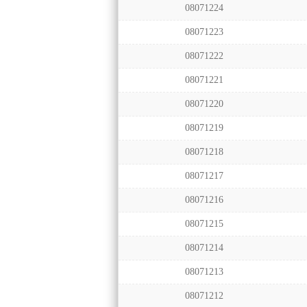
08071224
08071223
08071222
08071221
08071220
08071219
08071218
08071217
08071216
08071215
08071214
08071213
08071212