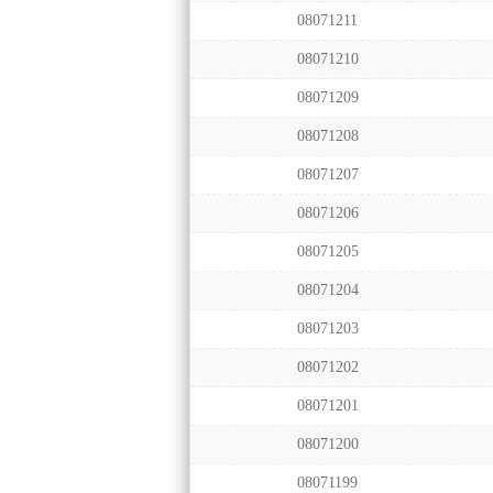
08071211
08071210
08071209
08071208
08071207
08071206
08071205
08071204
08071203
08071202
08071201
08071200
08071199