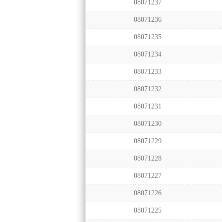
08071237
08071236
08071235
08071234
08071233
08071232
08071231
08071230
08071229
08071228
08071227
08071226
08071225