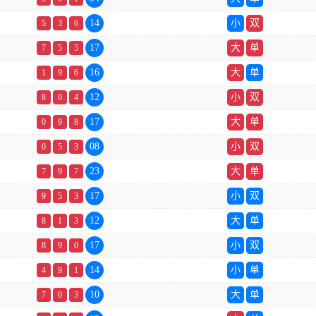
14
小
双
5
3
6
17
大
单
7
5
5
16
大
单
1
9
6
12
小
双
8
0
4
17
大
单
0
9
8
08
小
双
0
5
3
23
大
单
7
9
7
17
小
双
9
5
3
12
大
单
8
1
3
17
小
双
8
9
0
14
小
单
4
9
1
10
大
单
7
0
3