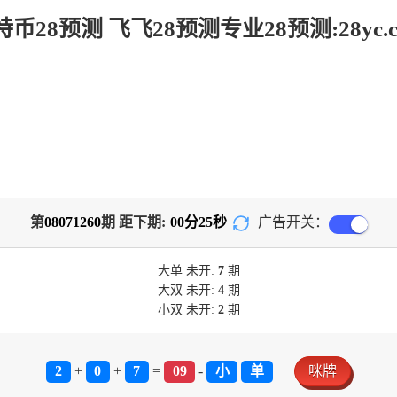
特币28预测 飞飞28预测专业28预测:28yc.c
第
08071260
期 距下期:
00
分
25
秒
广告开关：
大单
未开:
7
期
大双
未开:
4
期
小双
未开:
2
期
2
+
0
+
7
=
09
-
小
单
咪牌