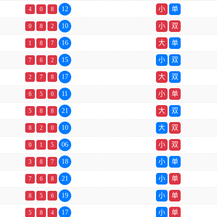
12
小
单
4
0
8
10
小
双
0
8
2
16
大
单
1
8
7
15
小
双
7
6
2
17
大
双
2
7
8
11
小
单
6
5
0
21
大
双
5
8
8
10
大
双
8
2
0
06
小
双
0
1
5
18
小
单
3
8
7
21
小
单
7
6
8
19
小
单
8
5
6
17
小
单
5
8
4