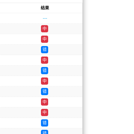
结果
---
中
中
错
中
错
中
错
中
中
错
错