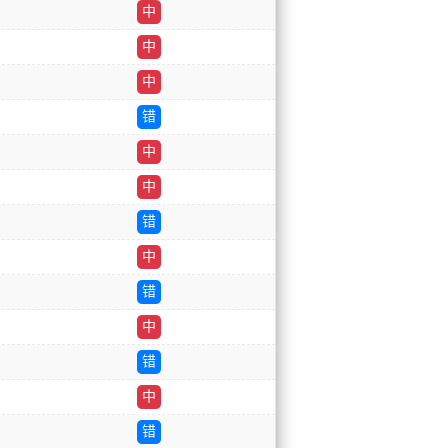
中
中
中
错
中
中
错
中
错
中
错
中
错