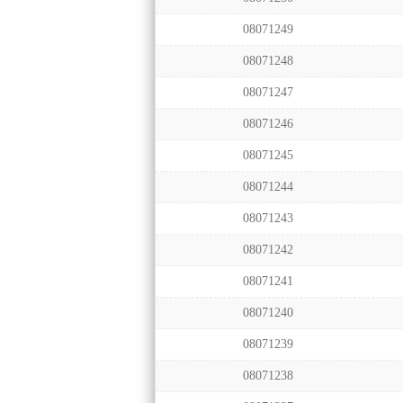
08071249
08071248
08071247
08071246
08071245
08071244
08071243
08071242
08071241
08071240
08071239
08071238