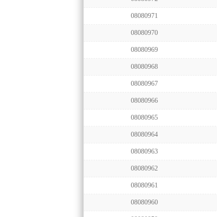
08080971
08080970
08080969
08080968
08080967
08080966
08080965
08080964
08080963
08080962
08080961
08080960