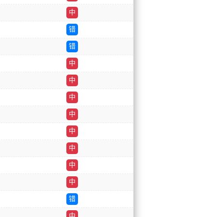
中
错
错
中
中
中
中
中
中
中
中
错
中