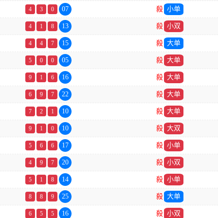
07
殺
小单
4
3
0
13
殺
小双
4
1
8
15
殺
大单
4
4
7
05
殺
大单
5
0
0
16
殺
大单
9
1
6
22
殺
大单
6
9
7
10
殺
大单
7
2
1
10
殺
大双
9
1
0
17
殺
小单
5
6
6
20
殺
小双
4
9
7
14
殺
小单
5
1
8
25
殺
大单
8
8
9
16
殺
小双
6
5
5