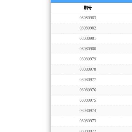
期号
08080983
08080982
08080981
08080980
08080979
08080978
08080977
08080976
08080975
08080974
08080973
08080972