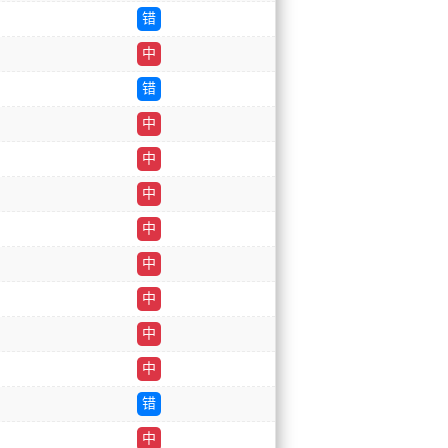
错
中
错
中
中
中
中
中
中
中
中
错
中