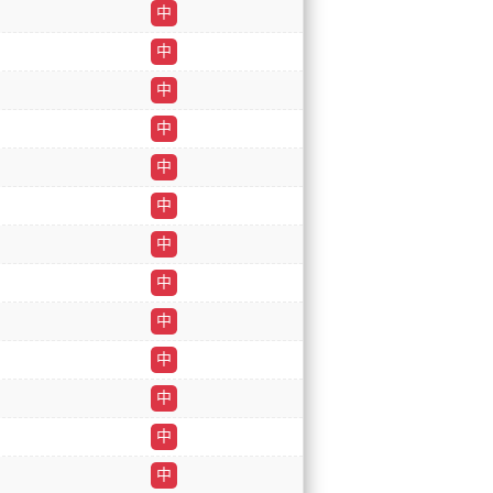
中
中
中
中
中
中
中
中
中
中
中
中
中