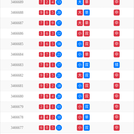
3466689
7
2
4
13
大
单
中
3466688
9
6
5
20
大
单
中
3466687
7
1
9
17
大
单
中
3466686
3
6
3
12
小
双
中
3466685
7
6
5
18
小
双
中
3466684
9
7
7
23
小
单
中
3466683
7
9
1
17
小
双
错
3466682
9
7
5
21
大
双
中
3466681
9
7
2
18
小
双
中
3466680
7
9
4
20
小
双
中
3466679
2
0
1
03
小
双
中
3466678
4
4
2
10
小
单
中
3466677
6
0
5
11
小
双
中