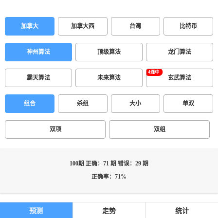
加拿大
加拿大西
台湾
比特币
神州算法
顶级算法
龙门算法
霸天算法
未来算法
玄武算法
组合
杀组
大小
单双
双项
双组
100期 正确：71 期 错误：29 期
正确率：71%
预测
走势
统计