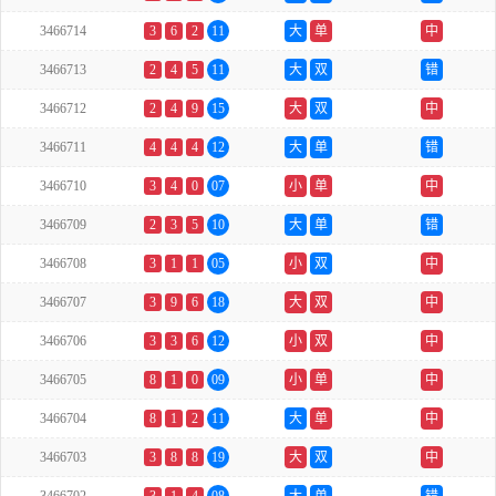
3466714
3
6
2
11
大
单
中
3466713
2
4
5
11
大
双
错
3466712
2
4
9
15
大
双
中
3466711
4
4
4
12
大
单
错
3466710
3
4
0
07
小
单
中
3466709
2
3
5
10
大
单
错
3466708
3
1
1
05
小
双
中
3466707
3
9
6
18
大
双
中
3466706
3
3
6
12
小
双
中
3466705
8
1
0
09
小
单
中
3466704
8
1
2
11
大
单
中
3466703
3
8
8
19
大
双
中