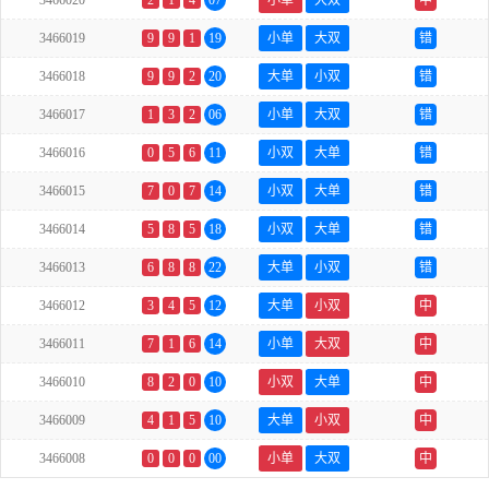
3466020
2
1
4
07
小单
大双
中
3466019
9
9
1
19
小单
大双
错
3466018
9
9
2
20
大单
小双
错
3466017
1
3
2
06
小单
大双
错
3466016
0
5
6
11
小双
大单
错
3466015
7
0
7
14
小双
大单
错
3466014
5
8
5
18
小双
大单
错
3466013
6
8
8
22
大单
小双
错
3466012
3
4
5
12
大单
小双
中
3466011
7
1
6
14
小单
大双
中
3466010
8
2
0
10
小双
大单
中
3466009
4
1
5
10
大单
小双
中
3466008
0
0
0
00
小单
大双
中