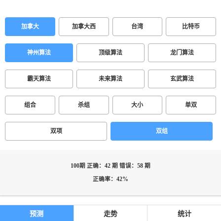
加拿大
加拿大西
台湾
比特币
神州算法
顶级算法
龙门算法
霸天算法
未来算法
玄武算法
组合
杀组
大小
单双
双项
双组
100期 正确：42 期 错误：58 期
正确率：42%
预测
走势
统计