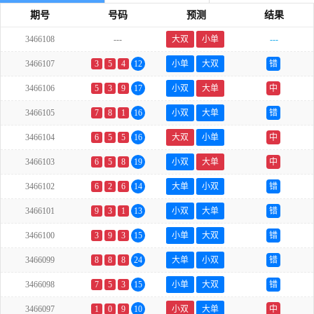
期号
号码
预测
结果
3466108
---
大双
小单
---
3466107
3
5
4
12
小单
大双
错
3466106
5
3
9
17
小双
大单
中
3466105
7
8
1
16
小双
大单
错
3466104
6
5
5
16
大双
小单
中
3466103
6
5
8
19
小双
大单
中
3466102
6
2
6
14
大单
小双
错
3466101
9
3
1
13
小双
大单
错
3466100
3
9
3
15
小单
大双
错
3466099
8
8
8
24
大单
小双
错
3466098
7
5
3
15
小单
大双
错
3466097
1
0
9
10
小双
大单
中