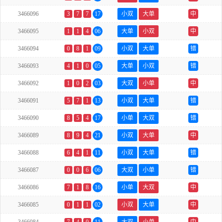
3466096
3
7
7
17
小双
大单
中
3466095
1
1
4
06
大单
小双
中
3466094
0
8
1
09
小双
大单
错
3466093
4
1
0
05
大单
小双
错
3466092
1
0
2
03
大双
小单
中
3466091
5
7
1
13
小双
大单
错
3466090
8
5
4
17
小单
大双
错
3466089
8
9
4
21
小双
大单
中
3466088
6
4
1
11
小双
大单
错
3466087
0
0
6
06
大双
小单
错
3466086
7
1
8
16
小单
大双
中
3466085
0
1
1
02
小双
大单
中