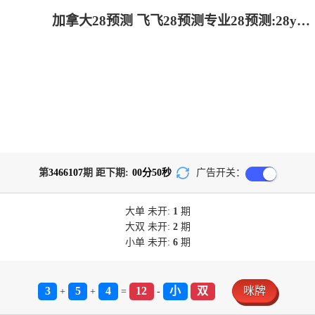
加拿大28预测 飞飞28预测专业28预测:28yc.com
第
3466107
期 距下期:
00
分
50
秒
广告开关：
大单
未开:
1
期
大双
未开:
2
期
小单
未开:
6
期
3
5
4
12
小
双
咪牌
+
+
=
-