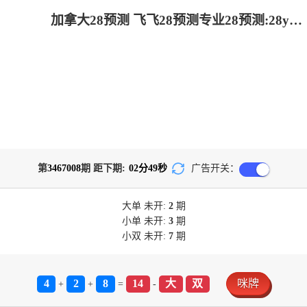
加拿大28预测 飞飞28预测专业28预测:28yc.com
第
3467008
期 距下期:
02
分
48
秒
广告开关：
大单
未开:
2
期
小单
未开:
3
期
小双
未开:
7
期
4
2
8
14
大
双
咪牌
+
+
=
-