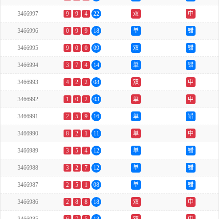
3466997
9
9
4
22
双
中
3466996
0
9
9
18
单
错
3466995
9
0
0
09
双
错
3466994
3
7
4
14
单
错
3466993
4
2
2
08
双
中
3466992
1
0
2
03
单
中
3466991
2
5
9
16
单
错
3466990
8
2
1
11
单
中
3466989
3
5
4
12
单
错
3466988
3
2
7
12
单
错
3466987
2
5
1
08
单
错
3466986
2
8
8
18
双
中