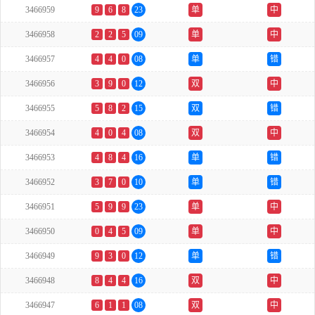
3466959
9
6
8
23
单
中
3466958
2
2
5
09
单
中
3466957
4
4
0
08
单
错
3466956
3
9
0
12
双
中
3466955
5
8
2
15
双
错
3466954
4
0
4
08
双
中
3466953
4
8
4
16
单
错
3466952
3
7
0
10
单
错
3466951
5
9
9
23
单
中
3466950
0
4
5
09
单
中
3466949
9
3
0
12
单
错
3466948
8
4
4
16
双
中
3466947
6
1
1
08
双
中