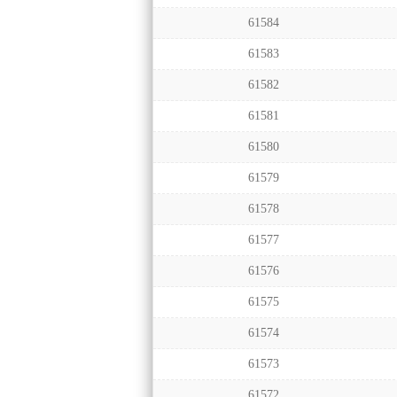
61584
61583
61582
61581
61580
61579
61578
61577
61576
61575
61574
61573
61572