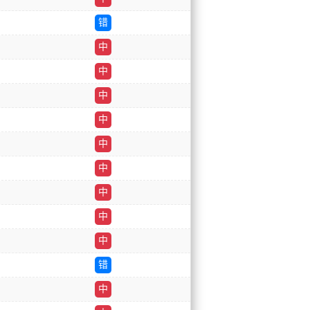
错
中
中
中
中
中
中
中
中
中
错
中