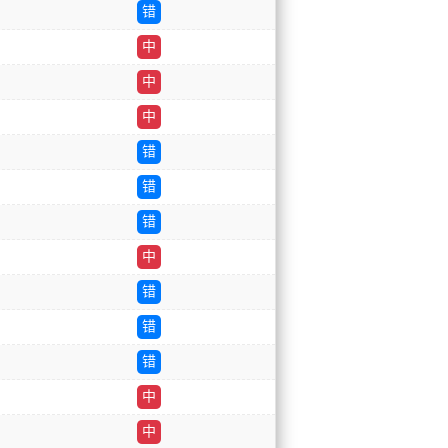
错
中
中
中
错
错
错
中
错
错
错
中
中