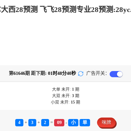
大西28预测 飞飞28预测专业28预测:28yc.
第
61646
期 距下期:
01
时
48
分
40
秒
广告开关：
大单
未开:
1
期
大双
未开:
3
期
小双
未开:
15
期
4
+
3
+
2
=
09
-
小
单
咪牌