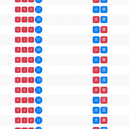
22
小
单
5
9
8
20
大
单
4
7
9
21
小
单
8
7
6
07
大
单
3
2
2
08
小
单
3
1
4
21
小
单
8
7
6
11
小
双
4
2
5
19
大
双
9
7
3
21
大
单
6
8
7
16
小
双
8
7
1
13
大
双
0
4
9
11
大
单
4
1
6