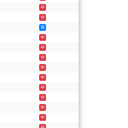
中
中
错
中
中
中
中
中
中
中
中
中
中