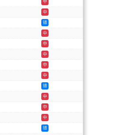
中
中
错
中
中
中
中
中
错
中
中
中
错