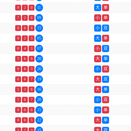
11
大
单
9
2
0
09
小
单
7
2
0
15
小
双
0
6
9
05
大
单
0
2
3
07
小
双
0
4
3
20
大
单
5
6
9
20
小
双
9
8
3
19
大
双
6
6
7
16
大
单
5
3
8
20
小
双
5
8
7
15
小
单
9
0
6
22
大
单
9
8
5
15
大
双
5
7
3