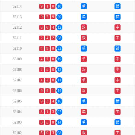
62114
9
1
0
10
单
错
62113
9
2
9
20
单
错
62112
8
0
4
12
双
中
62111
2
4
2
08
双
中
62110
4
9
9
22
单
错
62109
4
7
8
19
单
中
62108
7
5
0
12
双
中
62107
1
2
8
11
单
中
62106
9
4
1
14
双
中
62105
9
3
4
16
单
错
62104
3
1
3
07
单
中
62103
0
5
9
14
单
错
62102
5
0
3
08
双
中