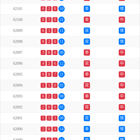
62101
0
2
8
10
单
错
62100
8
5
8
21
单
中
62099
6
3
2
11
双
错
62098
9
2
0
11
双
错
62097
3
6
0
09
单
中
62096
4
2
6
12
双
中
62095
6
8
7
21
单
中
62094
1
1
0
02
双
中
62093
6
2
1
09
单
中
62092
2
0
0
02
双
中
62091
1
5
3
09
双
错
62090
2
8
4
14
单
错