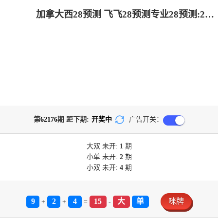
加拿大西28预测 飞飞28预测专业28预测:28yc.com
第
62176
期 距下期:
开奖中
广告开关：
大双
未开:
1
期
小单
未开:
2
期
小双
未开:
4
期
9
2
4
15
大
单
咪牌
+
+
=
-