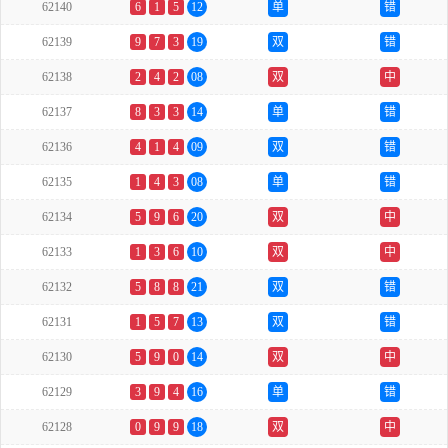
62140
6
1
5
12
单
错
62139
9
7
3
19
双
错
62138
2
4
2
08
双
中
62137
8
3
3
14
单
错
62136
4
1
4
09
双
错
62135
1
4
3
08
单
错
62134
5
9
6
20
双
中
62133
1
3
6
10
双
中
62132
5
8
8
21
双
错
62131
1
5
7
13
双
错
62130
5
9
0
14
双
中
62129
3
9
4
16
单
错
62128
0
9
9
18
双
中