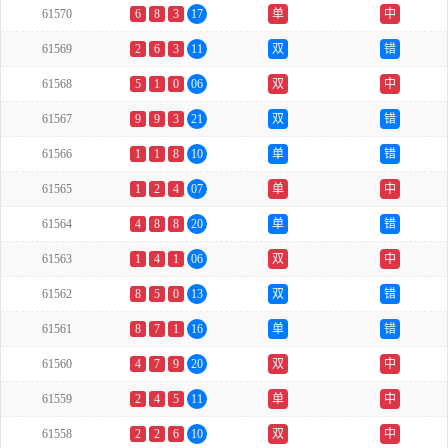
61570
6
8
3
17
单
中
61569
2
6
3
11
双
错
61568
5
1
0
06
双
中
61567
9
9
3
21
双
错
61566
1
1
8
10
单
错
61565
1
2
4
07
单
中
61564
4
8
8
20
单
错
61563
1
4
1
06
双
中
61562
8
5
0
13
双
错
61561
8
7
1
16
单
错
61560
4
7
9
20
双
中
61559
2
4
5
11
单
中
61558
2
2
6
10
双
中