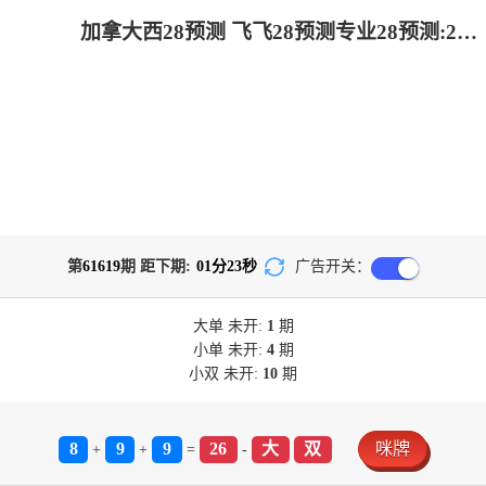
加拿大西28预测 飞飞28预测专业28预测:28yc.com
第
61619
期 距下期:
01
分
23
秒
广告开关：
大单
未开:
1
期
小单
未开:
4
期
小双
未开:
10
期
8
9
9
26
大
双
咪牌
+
+
=
-