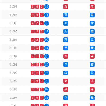
61608
8
6
2
16
双
中
61607
3
6
2
11
双
错
61606
4
2
7
13
双
错
61605
4
5
8
17
双
错
61604
7
2
0
09
双
错
61603
9
5
0
14
单
错
61602
7
1
8
16
双
中
61601
7
9
0
16
单
错
61600
1
7
4
12
单
错
61599
5
9
8
22
双
中
61598
4
2
1
07
单
中
61597
8
6
4
18
单
错