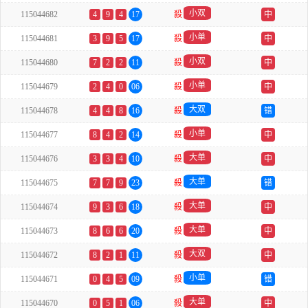
小双
115044682
4
9
4
17
殺
中
小单
115044681
3
9
5
17
殺
中
小双
115044680
7
2
2
11
殺
中
小单
115044679
2
4
0
06
殺
中
大双
115044678
4
4
8
16
殺
错
小单
115044677
8
4
2
14
殺
中
大单
115044676
3
3
4
10
殺
中
大单
115044675
7
7
9
23
殺
错
大单
115044674
9
3
6
18
殺
中
大单
115044673
8
6
6
20
殺
中
大双
115044672
8
2
1
11
殺
中
小单
115044671
0
4
5
09
殺
错
大单
115044670
0
5
1
06
殺
中