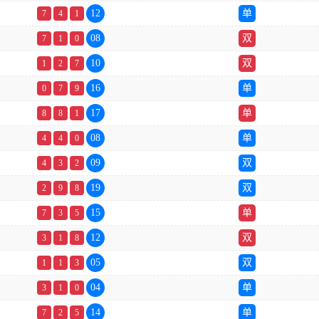
12
单
7
4
1
08
双
7
1
0
10
双
1
2
7
16
单
0
7
9
17
单
8
8
1
08
单
4
4
0
09
双
4
3
2
19
双
2
9
8
15
单
7
3
5
12
双
3
1
8
05
双
1
1
3
04
单
3
1
0
14
单
7
2
5