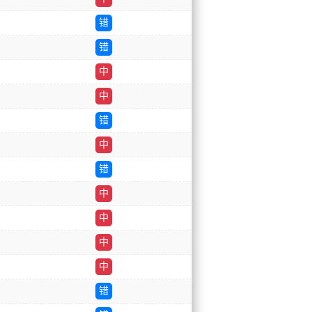
错
错
中
中
错
中
错
中
中
中
中
错