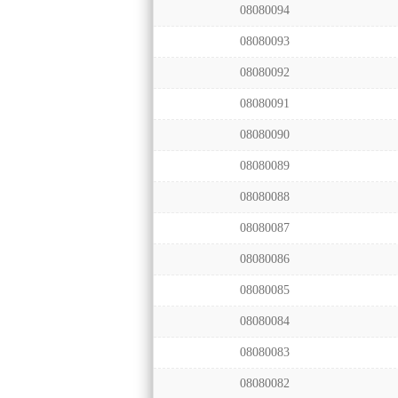
08080094
08080093
08080092
08080091
08080090
08080089
08080088
08080087
08080086
08080085
08080084
08080083
08080082