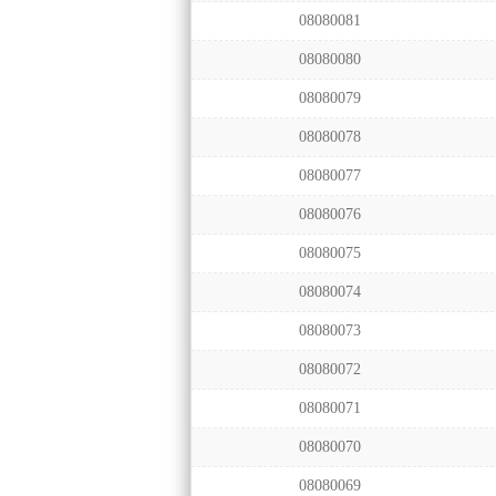
08080081
08080080
08080079
08080078
08080077
08080076
08080075
08080074
08080073
08080072
08080071
08080070
08080069