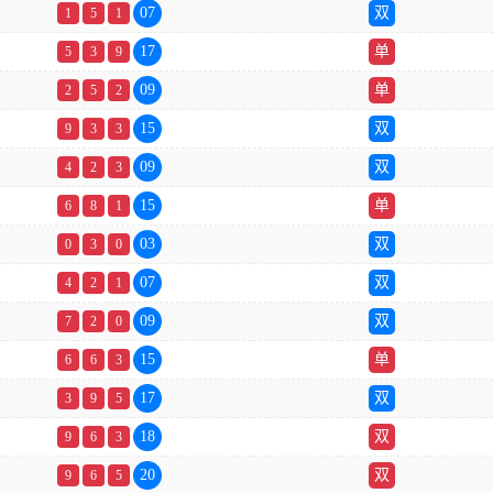
07
双
1
5
1
17
单
5
3
9
09
单
2
5
2
15
双
9
3
3
09
双
4
2
3
15
单
6
8
1
03
双
0
3
0
07
双
4
2
1
09
双
7
2
0
15
单
6
6
3
17
双
3
9
5
18
双
9
6
3
20
双
9
6
5