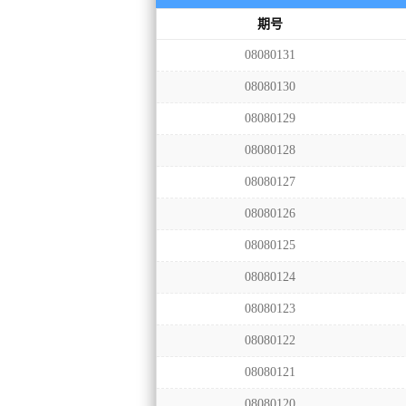
期号
08080131
08080130
08080129
08080128
08080127
08080126
08080125
08080124
08080123
08080122
08080121
08080120