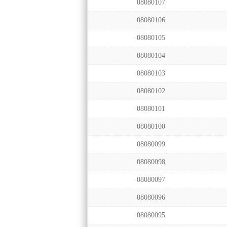
08080107
08080106
08080105
08080104
08080103
08080102
08080101
08080100
08080099
08080098
08080097
08080096
08080095