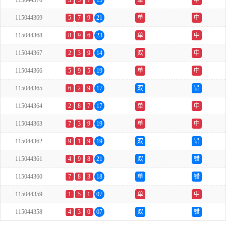
115044370
3
5
7
15
单
中
115044369
5
7
9
21
单
中
115044368
8
9
6
23
单
中
115044367
2
3
9
14
双
中
115044366
5
9
5
19
单
中
115044365
6
2
9
17
双
错
115044364
2
8
7
17
单
中
115044363
7
3
9
19
单
中
115044362
9
1
9
19
双
错
115044361
4
9
8
21
双
错
115044360
7
8
3
18
单
错
115044359
1
5
1
07
单
中
115044358
4
3
0
07
双
错