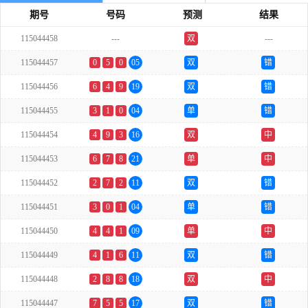
期号
号码
预测
结果
115044458
---
双
---
115044457
0
5
0
05
双
错
115044456
6
4
9
19
双
错
115044455
3
1
0
04
单
错
115044454
4
9
3
16
双
中
115044453
6
7
8
21
单
中
115044452
2
7
2
11
双
错
115044451
3
0
1
04
单
错
115044450
4
4
1
09
单
中
115044449
4
1
6
11
双
错
115044448
2
8
8
18
双
中
115044447
7
5
5
17
双
错