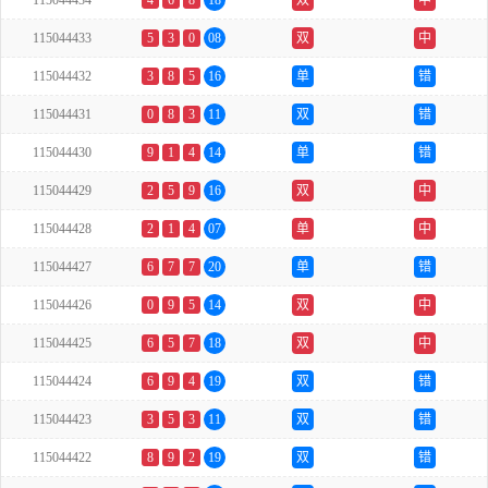
115044434
4
6
8
18
双
中
115044433
5
3
0
08
双
中
115044432
3
8
5
16
单
错
115044431
0
8
3
11
双
错
115044430
9
1
4
14
单
错
115044429
2
5
9
16
双
中
115044428
2
1
4
07
单
中
115044427
6
7
7
20
单
错
115044426
0
9
5
14
双
中
115044425
6
5
7
18
双
中
115044424
6
9
4
19
双
错
115044423
3
5
3
11
双
错
115044422
8
9
2
19
双
错