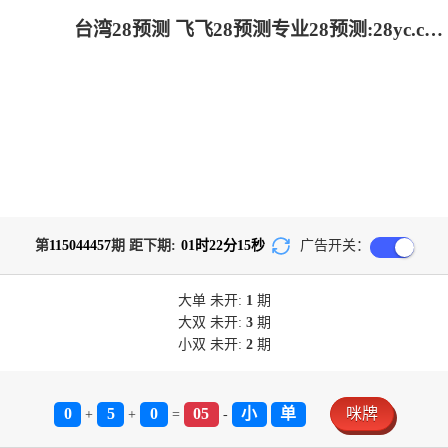
台湾28预测 飞飞28预测专业28预测:28yc.com
第
115044457
期 距下期:
01
时
22
分
15
秒
广告开关：
大单
未开:
1
期
大双
未开:
3
期
小双
未开:
2
期
0
5
0
05
小
单
咪牌
+
+
=
-