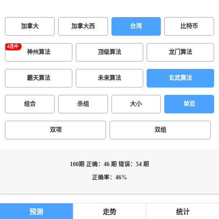
加拿大
加拿大西
台湾
比特币
神州算法
顶级算法
龙门算法
霸天算法
未来算法
玄武算法
组合
杀组
大小
单双
双项
双组
100期 正确：46 期 错误：54 期
正确率：46%
预测
走势
统计